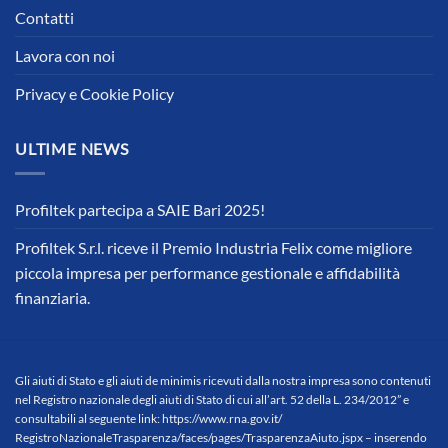
Contatti
Lavora con noi
Privacy e Cookie Policy
ULTIME NEWS
Profiltek partecipa a SAIE Bari 2025!
Profiltek S.r.l. riceve il Premio Industria Felix come migliore
piccola impresa per performance gestionale e affidabilità
finanziaria.
Gli aiuti di Stato e gli aiuti de minimis ricevuti dalla nostra impresa sono contenuti
nel Registro nazionale degli aiuti di Stato di cui all’art. 52 della L. 234/2012” e
consultabili al seguente link:
https://www.rna.gov.it/
RegistroNazionaleTrasparenza/
faces/pages/TrasparenzaAiuto.
jspx
– inserendo