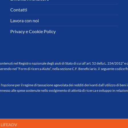
Contatti
Lavora con noi
Privacy e Cookie Policy
contenuti nel Registro nazionale degli aiuti di Stato di cui all’art. 52 della L. 234/2012” e 
serendo nel “Form di ricerca Aiuto”, nella sezione C.F. Beneficiario, il seguente codice
opzione per il regime di tassazione agevolata dei redditi derivanti dall’utilizzo di beni i
o alle spese sostenute nello svolgimento di attività di ricerca e sviluppo in relazione a
by LIFEADV