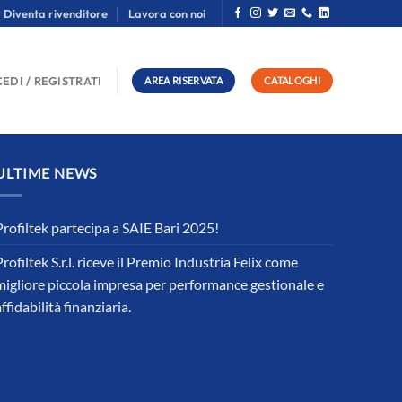
Diventa rivenditore
Lavora con noi
EDI / REGISTRATI
AREA RISERVATA
CATALOGHI
ULTIME NEWS
Profiltek partecipa a SAIE Bari 2025!
Profiltek S.r.l. riceve il Premio Industria Felix come
migliore piccola impresa per performance gestionale e
affidabilità finanziaria.