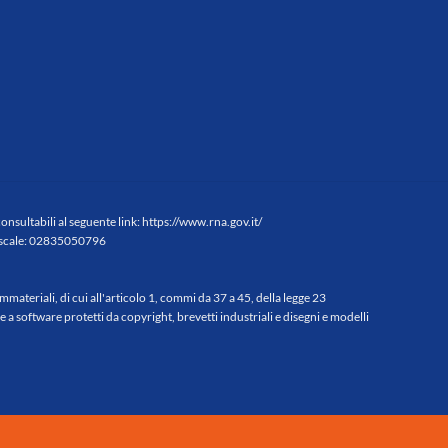
consultabili al seguente link:
https://www.rna.gov.it/
 fiscale: 02835050796
mmateriali, di cui all'articolo 1, commi da 37 a 45, della legge 23
 software protetti da copyright, brevetti industriali e disegni e modelli