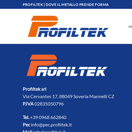
Salta
PROFILTEK | DOVE IL METALLO PRENDE FORMA
ai
contenuti
H
Profiltek srl
Via Cervantes 17, 88049 Soveria Mannelli CZ
P.IVA
02835050796
Tel.
+39 0968 662840
Pec
info@pec.profiltek.it
Mail
info@profiltek.it