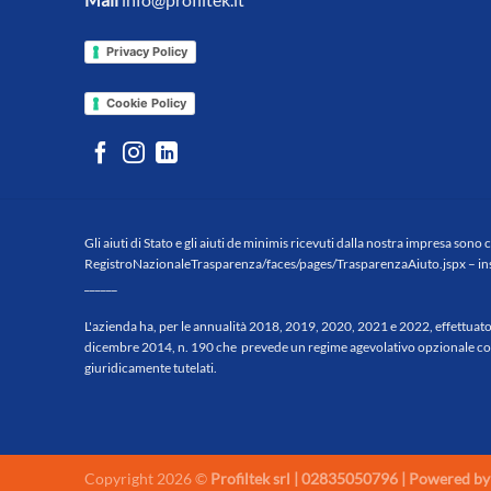
Privacy Policy
Cookie Policy
Gli aiuti di Stato e gli aiuti de minimis ricevuti dalla nostra impresa sono 
RegistroNazionaleTrasparenza/
faces/pages/TrasparenzaAiuto.
jspx
– in
______
L'azienda ha, per le annualità 2018, 2019, 2020, 2021 e 2022, effettuato l'
dicembre 2014, n. 190 che prevede un regime agevolativo opzionale conness
giuridicamente tutelati.
Copyright 2026 ©
Profiltek srl | 02835050796 | Powered 