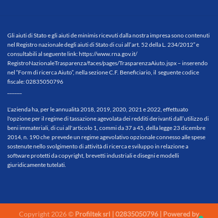
Gli aiuti di Stato e gli aiuti de minimis ricevuti dalla nostra impresa sono contenuti
nel Registro nazionale degli aiuti di Stato di cui all’art. 52 della L. 234/2012” e
consultabili al seguente link:
https://www.rna.gov.it/
RegistroNazionaleTrasparenza/
faces/pages/TrasparenzaAiuto.
jspx
– inserendo
nel “Form di ricerca Aiuto”, nella sezione C.F. Beneficiario, il seguente codice
fiscale: 02835050796
______
L'azienda ha, per le annualità 2018, 2019, 2020, 2021 e 2022, effettuato
l'opzione per il regime di tassazione agevolata dei redditi derivanti dall’utilizzo di
beni immateriali, di cui all'articolo 1, commi da 37 a 45, della legge 23 dicembre
2014, n. 190 che prevede un regime agevolativo opzionale connesso alle spese
sostenute nello svolgimento di attività di ricerca e sviluppo in relazione a
software protetti da copyright, brevetti industriali e disegni e modelli
giuridicamente tutelati.
Copyright 2026 ©
Profiltek srl | 02835050796 | Powered by