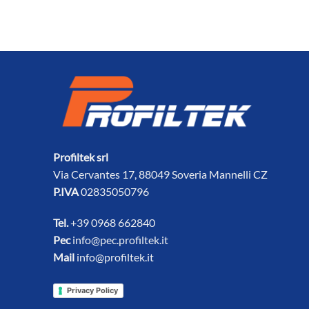
Profiltek srl
Via Cervantes 17, 88049 Soveria Mannelli CZ
P.IVA
02835050796
Tel.
+39 0968 662840
Pec
info@pec.profiltek.it
Mail
info@profiltek.it
Privacy Policy