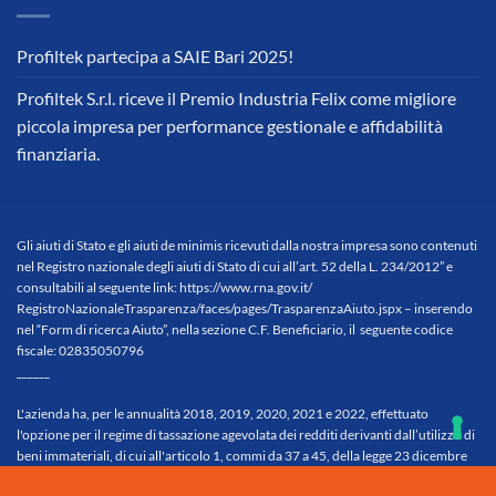
Profiltek partecipa a SAIE Bari 2025!
Profiltek S.r.l. riceve il Premio Industria Felix come migliore
piccola impresa per performance gestionale e affidabilità
finanziaria.
Gli aiuti di Stato e gli aiuti de minimis ricevuti dalla nostra impresa sono contenuti
nel Registro nazionale degli aiuti di Stato di cui all’art. 52 della L. 234/2012” e
consultabili al seguente link:
https://www.rna.gov.it/
RegistroNazionaleTrasparenza/
faces/pages/TrasparenzaAiuto.
jspx
– inserendo
nel “Form di ricerca Aiuto”, nella sezione C.F. Beneficiario, il seguente codice
fiscale: 02835050796
______
L'azienda ha, per le annualità 2018, 2019, 2020, 2021 e 2022, effettuato
l'opzione per il regime di tassazione agevolata dei redditi derivanti dall’utilizzo di
beni immateriali, di cui all'articolo 1, commi da 37 a 45, della legge 23 dicembre
2014, n. 190 che prevede un regime agevolativo opzionale connesso alle spese