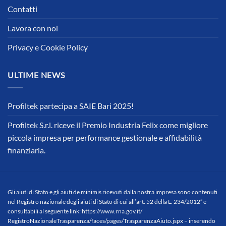
Contatti
Lavora con noi
Privacy e Cookie Policy
ULTIME NEWS
Profiltek partecipa a SAIE Bari 2025!
Profiltek S.r.l. riceve il Premio Industria Felix come migliore
piccola impresa per performance gestionale e affidabilità
finanziaria.
Gli aiuti di Stato e gli aiuti de minimis ricevuti dalla nostra impresa sono contenuti
nel Registro nazionale degli aiuti di Stato di cui all’art. 52 della L. 234/2012” e
consultabili al seguente link:
https://www.rna.gov.it/
RegistroNazionaleTrasparenza/
faces/pages/TrasparenzaAiuto.
jspx
– inserendo