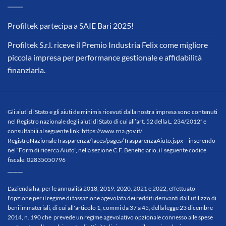
Profiltek partecipa a SAIE Bari 2025!
Profiltek S.r.l. riceve il Premio Industria Felix come migliore
piccola impresa per performance gestionale e affidabilità
finanziaria.
Gli aiuti di Stato e gli aiuti de minimis ricevuti dalla nostra impresa sono contenuti
nel Registro nazionale degli aiuti di Stato di cui all’art. 52 della L. 234/2012” e
consultabili al seguente link:
https://www.rna.gov.it/
RegistroNazionaleTrasparenza/
faces/pages/TrasparenzaAiuto.
jspx
– inserendo
nel “Form di ricerca Aiuto”, nella sezione C.F. Beneficiario, il seguente codice
fiscale: 02835050796
______
L'azienda ha, per le annualità 2018, 2019, 2020, 2021 e 2022, effettuato
l'opzione per il regime di tassazione agevolata dei redditi derivanti dall’utilizzo di
beni immateriali, di cui all'articolo 1, commi da 37 a 45, della legge 23 dicembre
2014, n. 190 che prevede un regime agevolativo opzionale connesso alle spese