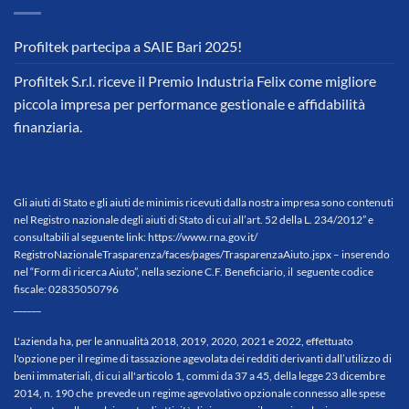
Profiltek partecipa a SAIE Bari 2025!
Profiltek S.r.l. riceve il Premio Industria Felix come migliore
piccola impresa per performance gestionale e affidabilità
finanziaria.
Gli aiuti di Stato e gli aiuti de minimis ricevuti dalla nostra impresa sono contenuti
nel Registro nazionale degli aiuti di Stato di cui all’art. 52 della L. 234/2012” e
consultabili al seguente link:
https://www.rna.gov.it/
RegistroNazionaleTrasparenza/
faces/pages/TrasparenzaAiuto.
jspx
– inserendo
nel “Form di ricerca Aiuto”, nella sezione C.F. Beneficiario, il seguente codice
fiscale: 02835050796
______
L'azienda ha, per le annualità 2018, 2019, 2020, 2021 e 2022, effettuato
l'opzione per il regime di tassazione agevolata dei redditi derivanti dall’utilizzo di
beni immateriali, di cui all'articolo 1, commi da 37 a 45, della legge 23 dicembre
2014, n. 190 che prevede un regime agevolativo opzionale connesso alle spese