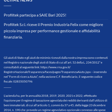
Profiltek partecipa a SAIE Bari 2025!
Profiltek S.r.l. riceve il Premio Industria Felix come migliore
piccola impresa per performance gestionale e affidabilità
finanziaria.
Gli aiuti di Stato e gli aiuti de minimis ricevuti dalla nostra impresa sono contenuti
nel Registro nazionale degli aiuti di Stato di cui all’art. 52 della L. 234/2012” e
consultabili al seguente link:
https://www.rna.gov.it/
RegistroNazionaleTrasparenza/
faces/pages/TrasparenzaAiuto.
jspx
– inserendo
nel “Form di ricerca Aiuto”, nella sezione C.F. Beneficiario, il seguente codice
fiscale: 02835050796
______
L'azienda ha, per le annualità 2018, 2019, 2020, 2021 e 2022, effettuato
l'opzione per il regime di tassazione agevolata dei redditi derivanti dall’utilizzo di
beni immateriali, di cui all'articolo 1, commi da 37 a 45, della legge 23 dicembre
2014, n. 190 che prevede un regime agevolativo opzionale connesso alle spese